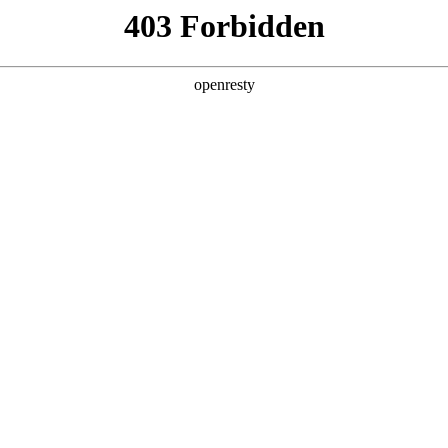
店查询
关于z6com·尊龙
NUAL