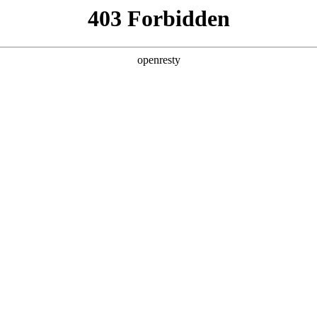
店查询
关于z6com·尊龙
NUAL